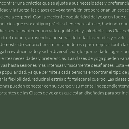
contrar una práctica que se ajuste a sus necesidades y preferencia
ilidad y la fuerza, las clases de yoga también proporcionan un espaci
ciencia corporal. Con la creciente popularidad del yoga en todo e
ficios que esta antigua práctica tiene para ofrecer, haciendo que 
 diaria para mantener una vida equilibrada y saludable. Las Clases 
do el mundo, atrayendo a personas de todas las edades y niveles de
ha demostrado ser una herramienta poderosa para mejorar tanto la s
oga ha evolucionado y se ha diversificado, lo que ha dado lugar a un
entes necesidades y preferencias. Las clases de yoga pueden variar
vas hasta sesiones más intensas y físicamente desafiantes. Esta ver
 popularidad, ya que permite a cada persona encontrar el tipo de p
 la flexibilidad, reducir el estrés o fortalecer el cuerpo. Las clases 
sonas puedan conectar con su cuerpo y su mente, independientemen
ortantes de las Clases de yoga es que están diseñadas para ser incl