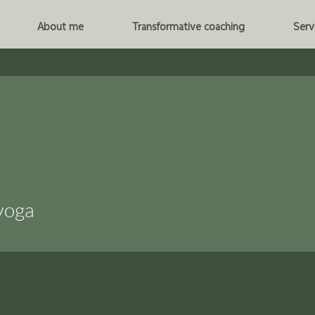
About me
Transformative coaching
Serv
yoga