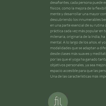
desafiantes, cada persona puede en
físicos, como la mejora de la flexib
mente y desarrollar una mayor con
descubriendo los innumerables bene
en una parte esencial de su rutina
práctica cada vez más popular en to
milenaria, originaria de la India, 
mental. A lo largo de los años, el y
modalidades que se adaptan a difer
desde clases más suaves y meditati
por las que el yoga ha ganado tanta
objetivos personales, ya sea mejorar
espacio accesible para que las per
Una de las características más imp