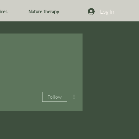
Log In
ices
Nature therapy
More actions
Follow