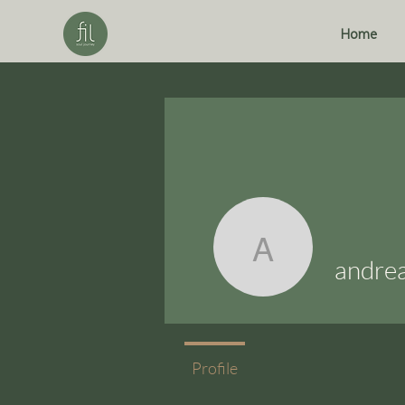
Home
andrea.f
andre
Profile