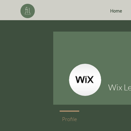
Home
Wix L
Profile