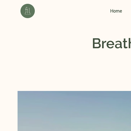
Home
Breat