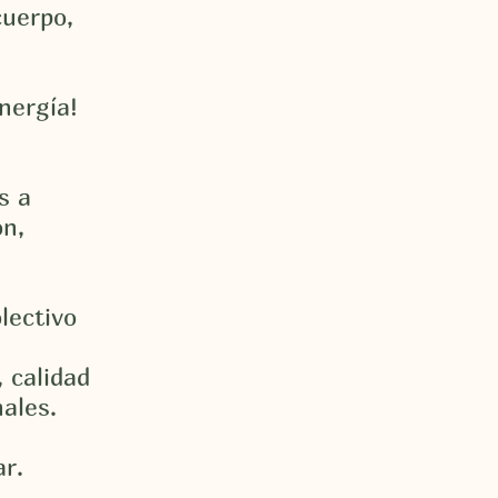
cuerpo,
nergía!
s a
ón,
lectivo
 calidad
ales.
ar.