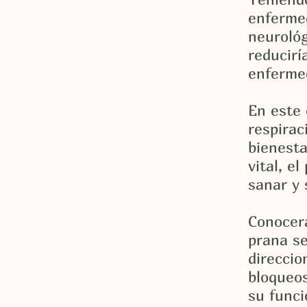
enferme
neurológ
reducirí
enferme
En este 
respirac
bienesta
vital, e
sanar y 
Conocerá
prana se
direccio
bloqueos
su funci