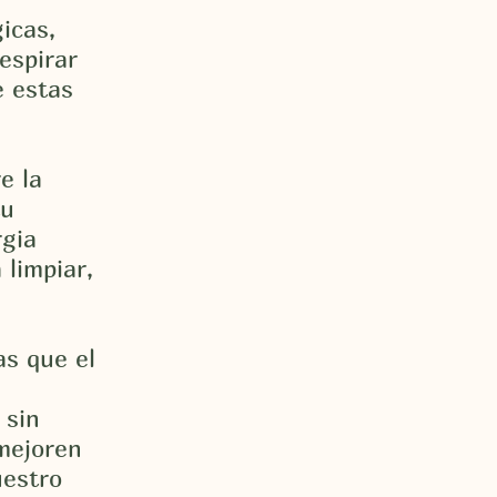
icas,
espirar
e estas
e la
tu
rgia
 limpiar,
as que el
 sin
mejoren
uestro