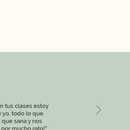
n tus clases estoy
 yo, todo lo que
a que sana y nos
 por mucho rato!"