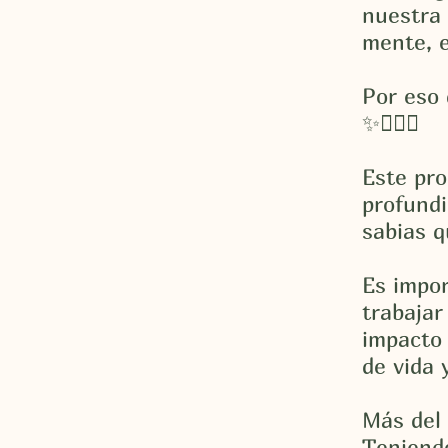
nuestra 
mente, 
Por eso
✨🧘🏽‍♀️
Este pro
profundi
sabias 
Es impor
trabajar
impacto 
de vida 
Más del 
Teniendo