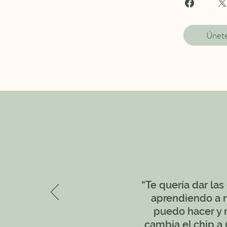
Únet
“Te quería dar las
aprendiendo a m
puedo hacer y n
cambia el chip a