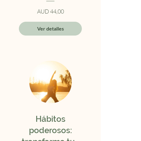
Transformar tus
AUD 44,00
emociones en
Ver detalles
Poder Personal
Hábitos
poderosos: