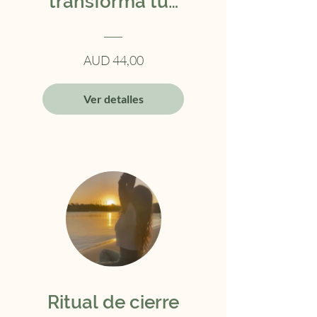
transforma tus
días y maximiza
tu potencial
AUD 44,00
Ver detalles
Ritual de cierre