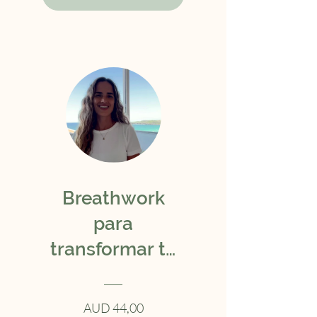
Breathwork
para
transformar tu
vida y tu
energía
AUD 44,00