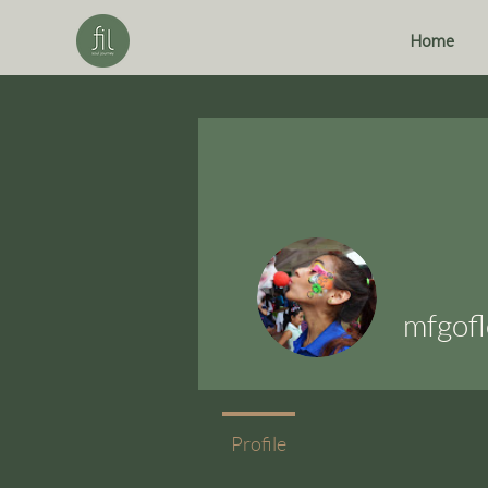
Home
mfgofl
Profile